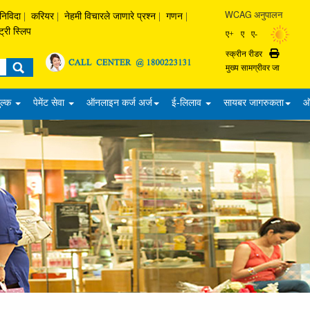
WCAG अनुपालन
निविदा
|
करियर
|
नेहमी विचारले जाणारे प्रश्‍न
|
गणन
|
ट्री स्लिप
ए+
ए
ए-
स्क्रीन रीडर
Print
मुख्य सामग्रीवर जा
ुल्क
पेमेंट सेवा
ऑनलाइन कर्ज अर्ज
ई-लिलाव
सायबर जागरुकता
ऑ