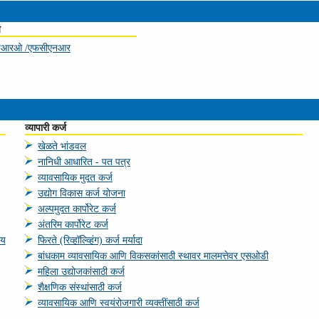
य
नआरओ /एफसीएनआर
व्‍यापारी कर्ज
खेळते भांडवल
नानिधी आधारित - पत पत्र
व्‍यावसायिक मुदत कर्ज
उद्योग विकास कर्ज योजना
अल्‍पमुदत कार्पोरेट कर्ज
अंतरिम कार्पोरेट कर्ज
ीय
फिरते (रिव्हॉल्व्हिंग) कर्ज मर्यादा
बांधकाम व्यावसायिक आणि विकसकांसाठी स्थावर मालमत्तेवर एसओडी
महिला उद्योजकांसाठी कर्ज
शैक्षणिक संस्‍थांसाठी कर्ज
व्यावसायिक आणि स्‍वयंरोजगारी व्यक्तींसाठी कर्ज