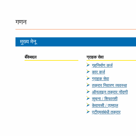
गणन
मुख्य मेनू
बँकेबद्दल
ग्राहक सेवा
गृहनिर्माण कर्ज
कार कर्ज
ग्राहक सेवा
तक्रार निवारण व्‍यवस्‍था
ऑनलाइन तक्रार नोंदणी
सूचना / शिफारशी
केवायसी / एएमएल
एटीएमसंबंधी तक्रार