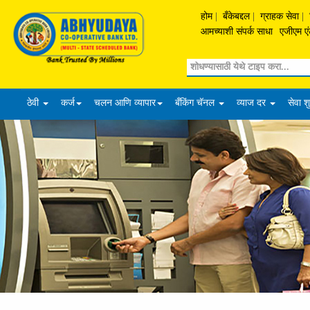
होम
|
बँकेबद्दल
|
ग्राहक सेवा
|
आमच्याशी संपर्क साधा
एजीएम एं
Search
ठेवी
कर्ज
चलन आणि व्यापार
बँकिंग चॅनल
व्याज दर
सेवा श