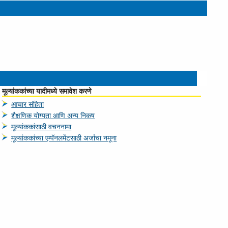
मूल्‍यांककांच्या यादीमध्ये समावेश करणे
आचार स‍ंहिता
शैक्षणिक योग्‍यता आणि अन्य निकष
मूल्‍यांककांसाठी वचननामा
मूल्‍यांककांच्या एम्पॅनलमेंटसाठी अर्जाचा नमूना