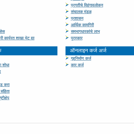
प्रगतीचे विहंगावलोकन
संचालक मंडळ
प्रशासन
आर्थिक कामगिरी
िसेस
समभागधारकांचे लाभ
री कार्यरत शाखा भेट द्या
पुरस्‍कार
क
ऑनलाइन कर्ज अर्ज
गृहनिर्माण कर्ज
ा शोधा
कार कर्ज
ड
ोड करा
र संहिता
्टीक्षेप