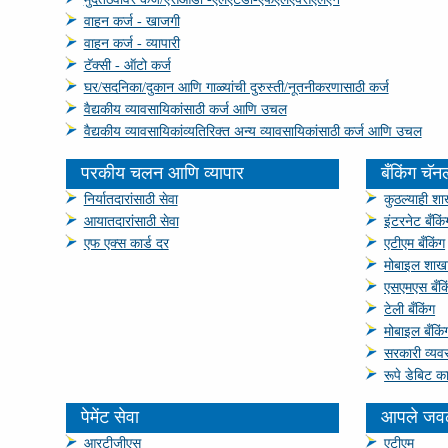
वाहन कर्ज - खाजगी
वाहन कर्ज - व्यापारी
टॅक्‍सी - ऑटो कर्ज
घर/सदनिका/दुकान आणि गाळ्यांची दुरुस्ती/नूतनीकरणासाठी कर्ज
वैद्यकीय व्‍यावसायिकांसाठी कर्ज आणि उचल
वैद्यकीय व्‍यावसायिकांव्यतिरिक्त अन्य व्यावसायिकांसाठी कर्ज आणि उचल
परकीय चलन आणि व्‍यापार
बँकिंग चॅन
निर्यातदारांसाठी सेवा
कुठल्याही शाख
आयातदारांसाठी सेवा
इंटरनेट बँकिं
एफ एक्‍स कार्ड दर
एटीएम बँकिंग
मोबाइल शाखा
एसएमएस बँकि
टेली बँकिंग
मोबाइल बँकिं
सरकारी व्‍यव
रूपे डेबिट का
पेमेंट सेवा
आपले जवळ
आरटीजीएस
एटीएम