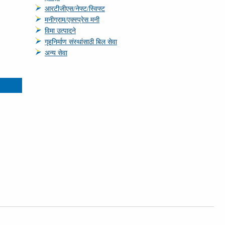
आरटीजीएस/नेफ्ट/स्विफ्ट
मनीग्राम/एक्‍स्‍प्रेस मनी
विमा उत्‍पादने
गृहनिर्माण संस्थांसाठी बिल सेवा
अन्‍य सेवा