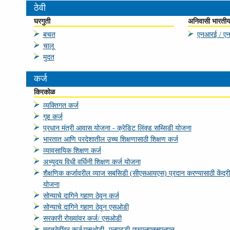
ठेवी
घरगुती
अनिवासी भारती
बचत
एनआरई / ए
चालू
मुदत
कर्ज
किरकोळ
व्‍यक्तिगत कर्ज
गृह कर्ज
प्रधान मंत्री आवास योजना - क्रेडिट लिंक्ड सब्सिडी योजना
भारतात आणि परदेशातील उच्‍च शिक्षणासाठी शिक्षण कर्ज
व्‍यावसायिक शिक्षण कर्ज
अभ्युदय विधी वर्धिनी शिक्षण कर्ज योजना
शैक्षणिक कर्जावरील व्याज सबसिडी (सीएसआयएस) प्रदान करण्यासाठी केंद्र
योजना
सोन्याचे दागिने गहाण ठेवून कर्ज
सोन्याचे दागिने गहाण ठेवून एसओडी
सरकारी रोख्यांवर कर्ज/ एसओडी
मुदतठेवींवर कर्ज/एसओडी -एलएटडी-एफएलएक्‍सएलएन