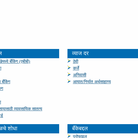
ल
व्याज दर
ेमध्ये बँकिंग (एबीबी)
ठेवी
ग
कर्जे
अनिवासी
 बँकिंग
आयात/निर्यात अर्थसाहाय्य
ंग
ग
सायासाठी व्‍यावसायिक सातत्य
र्ड
चे शोधा
बँकेबद्दल
प्रोफाइल