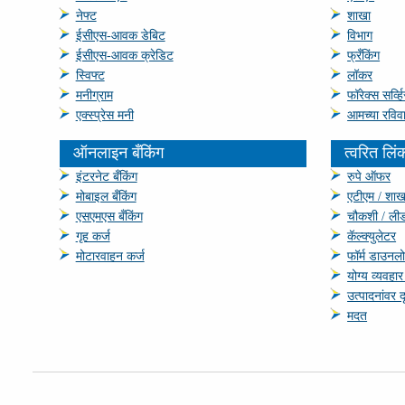
नेफ्ट
शाखा
ईसीएस-आवक डेबिट
विभाग
ईसीएस-आवक क्रेडिट
फ्रँकिंग
स्विफ्ट
लॉकर
मनीग्राम
फॉरेक्स सर्व्ह
एक्‍स्‍प्रेस मनी
आमच्या रविवा
ऑनलाइन बँकिंग
त्वरित लिं
इंटरनेट बँकिंग
रुपे ऑफर
मोबाइल बँकिंग
एटीएम / शाख
एसएमएस बँकिंग
चौकशी / ली
गृह कर्ज
कॅल्क्युलेटर
मोटारवाहन कर्ज
फॉर्म डाउनल
योग्य व्‍यवहा
उत्‍पादनांवर दृष
मदत