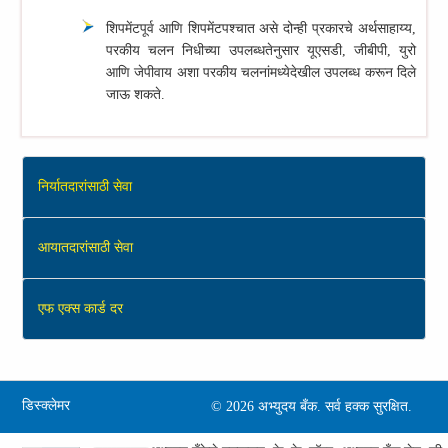
शिपमेंटपूर्व आणि शिपमेंटपश्चात असे दोन्ही प्रकारचे अर्थसाहाय्य,
परकीय चलन निधीच्या उपलब्धतेनुसार यूएसडी, जीबीपी, युरो
आणि जेपीवाय अशा परकीय चलनांमध्येदेखील उपलब्ध करून दिले
जाऊ शकते.
निर्यातदारांसाठी सेवा
आयातदारांसाठी सेवा
एफ एक्‍स कार्ड दर
डिस्क्लेमर
©
2026 अभ्‍युदय बँक. सर्व हक्क सुरक्षित.