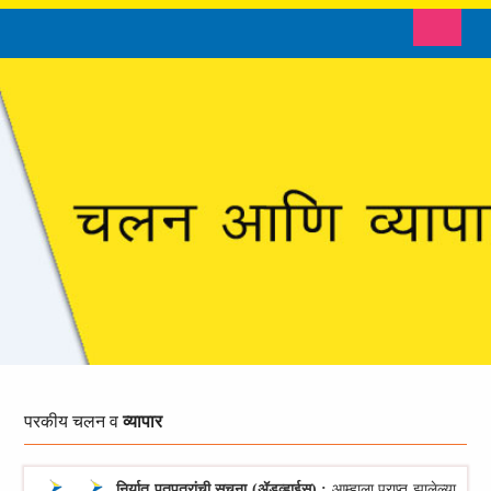
Toggle n
परकीय
चलन व
व्यापार
निर्यात पतपत्रांची सूचना (ॲडव्हाईस) :
आम्हाला प्राप्त झालेल्या