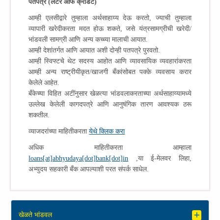
पतपत्र (लेटर ऑफ क्रेडिट)
आम्ही एलसीद्वारे तुम्हाला अर्थसाहाय्य देऊ करतो, ज्याची तुम्हाला
व्यापारी खरेदीकरता मदत होऊ शकते, जसे यंत्रसामग्रीची खरेदी/
भांडवली सामग्री आणि अन्य कच्च्या मालाची आयात.
आम्ही देशांतर्गत आणि आयात अशी दोन्ही पतपत्रे पुरवतो.
आम्ही स्विफ्टचे थेट सदस्य आहोत आणि व्यावसायिक व्यवहारांकरता
आम्ही अन्य राष्ट्रीयीकृत/खाजगी बँकांसोबत पक्के व्यवसाय करार
केलेले आहेत.
बँकेच्या विहित अटींनुसार खेळत्या भांडवलाकरताच्या अर्थसाहाय्यामध्ये
उल्लेख केलेली कागदपत्रे आणि आनुषंगिक तारण आवश्यक ठरू
शकतील.
व्याजदरांच्या माहितीकरता
येथे क्लिक करा
अधिक माहितीकरता आम्हाला
loans[at]abhyudaya[dot]bank[dot]in
,या ई-मेलवर लिहा,
अभ्युदय सहकारी बँक आपल्याशी परत संपर्क साधेल.
खेळते भांडवल