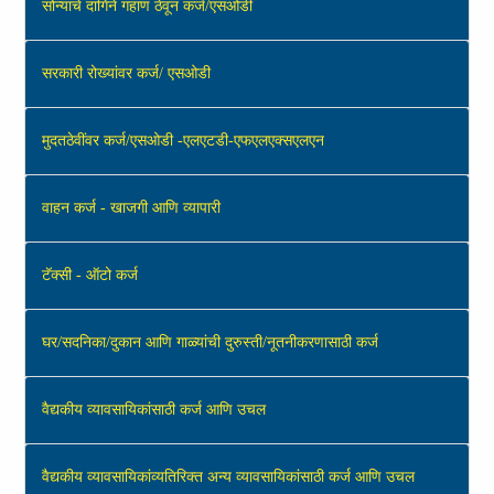
सोन्याचे दागिने गहाण ठेवून कर्ज/एसओडी
सरकारी रोख्यांवर कर्ज/ एसओडी
मुदतठेवींवर कर्ज/एसओडी -एलएटडी-एफएलएक्‍सएलएन
वाहन कर्ज - खाजगी आणि व्यापारी
टॅक्‍सी - ऑटो कर्ज
घर/सदनिका/दुकान आणि गाळ्यांची दुरुस्ती/नूतनीकरणासाठी कर्ज
वैद्यकीय व्‍यावसायिकांसाठी कर्ज आणि उचल
वैद्यकीय व्‍यावसायिकांव्यतिरिक्त अन्य व्यावसायिकांसाठी कर्ज आणि उचल