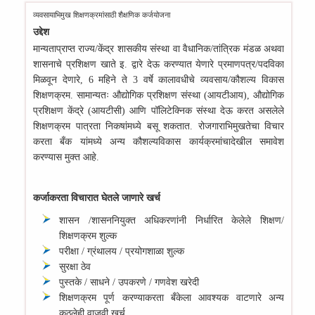
व्यवसायाभिमुख शिक्षणक्रमांसाठी शैक्षणिक कर्जयोजना
उद्देश
मान्यताप्राप्त राज्य/केंद्र शासकीय संस्था वा वैधानिक/तांत्रिक मंडळ अथवा
शासनाचे प्रशिक्षण खाते इ. द्वारे देऊ करण्यात येणारे प्रमाणपत्र/पदविका
मिळवून देणारे, 6 महिने ते 3 वर्षे कालावधीचे व्यवसाय/कौशल्य विकास
शिक्षणक्रम. सामान्यतः औद्योगिक प्रशिक्षण संस्था (आयटीआय), औद्योगिक
प्रशिक्षण केंद्रे (आयटीसी) आणि पॉलिटेक्निक संस्था देऊ करत असलेले
शिक्षणक्रम पात्रता निकषांमध्ये बसू शकतात. रोजगाराभिमुखतेचा विचार
करता बँक यांमध्ये अन्य कौशल्यविकास कार्यक्रमांचादेखील समावेश
करण्यास मुक्त आहे.
कर्जाकरता विचारात घेतले जाणारे खर्च
शासन /शासननियुक्त अधिकरणांनी निर्धारित केलेले शिक्षण/
शिक्षणक्रम शुल्क
परीक्षा / ग्रंथालय / प्रयोगशाळा शुल्क
सुरक्षा ठेव
पुस्तके / साधने / उपकरणे / गणवेश खरेदी
शिक्षणक्रम पूर्ण करण्याकरता बँकेला आवश्यक वाटणारे अन्य
कुठलेही वाजवी खर्च