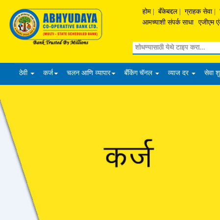
होम
|
बँकेबद्दल
|
ग्राहक सेवा
|
आमच्याशी संपर्क साधा
एजीएम एं
Search
ठेवी
कर्ज
चलन आणि व्यापार
बँकिंग चॅनल
व्याज दर
सेवा श