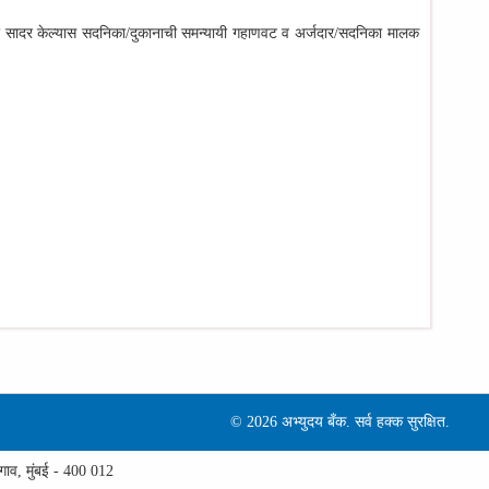
र सादर केल्यास सदनिका/दुकानाची समन्यायी गहाणवट व अर्जदार/सदनिका मालक
©
2026 अभ्‍युदय बँक. सर्व हक्क सुरक्षित.
 गाव, मुंबई - 400 012