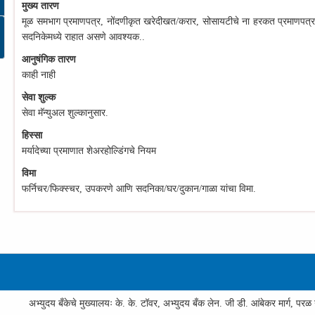
मुख्य तारण
मूळ समभाग प्रमाणपत्र, नोंदणीकृत खरेदीखत/करार, सोसायटीचे ना हरकत प्रमाणपत्
सदनिकेमध्ये राहात असणे आवश्यक..
आनुषंगिक तारण
काही नाही
सेवा शुल्क
सेवा मॅन्युअल शुल्कानुसार.
हिस्सा
मर्यादेच्या प्रमाणात शेअरहोल्डिंगचे नियम
विमा
फर्निचर/फिक्स्चर, उपकरणे आणि सदनिका/घर/दुकान/गाळा यांचा विमा.
अभ्युदय बँकेचे मुख्यालयः के. के. टॉवर, अभ्युदय बँक लेन. जी डी. आंबेकर मार्ग, परळ