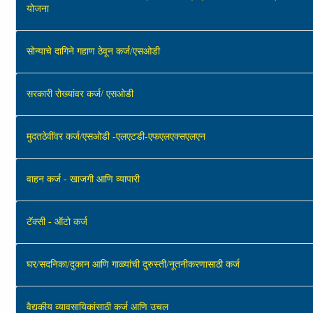
योजना
सोन्याचे दागिने गहाण ठेवून कर्ज/एसओडी
सरकारी रोख्यांवर कर्ज/ एसओडी
मुदतठेवींवर कर्ज/एसओडी -एलएटडी-एफएलएक्‍सएलएन
वाहन कर्ज - खाजगी आणि व्यापारी
टॅक्‍सी - ऑटो कर्ज
घर/सदनिका/दुकान आणि गाळ्यांची दुरुस्ती/नूतनीकरणासाठी कर्ज
वैद्यकीय व्‍यावसायिकांसाठी कर्ज आणि उचल