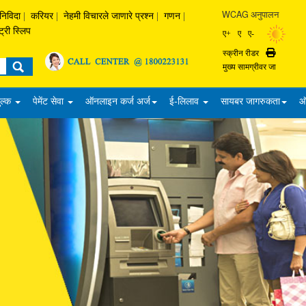
WCAG अनुपालन
निविदा
|
करियर
|
नेहमी विचारले जाणारे प्रश्‍न
|
गणन
|
ट्री स्लिप
ए+
ए
ए-
स्क्रीन रीडर
Print
मुख्य सामग्रीवर जा
ुल्क
पेमेंट सेवा
ऑनलाइन कर्ज अर्ज
ई-लिलाव
सायबर जागरुकता
ऑ