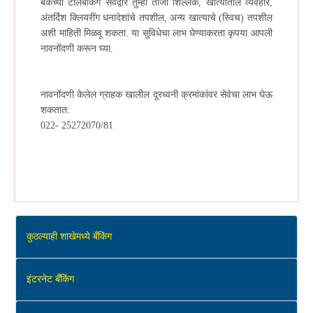
बँकेच्या टेलिबँकिंग सेवेद्वारे तुम्ही ताजी शिल्लक, खात्यातील व्यवहार,
अंतर्दिश क्लियरींग धनादेशांचे तपशील, अन्य खात्याचे (स्विच) तपशील
अशी माहिती मिळवू शकता. या सुविधेचा लाभ घेण्याकरता कृपया आपली
नावनोंदणी करून घ्या.
नावनोंदणी केलेल ग्राहक खालील दूरध्वनी क्रमांकांवर सेवेचा लाभ घेऊ
शकतात:
022- 25272070/81
कुठल्याही शाखेमध्ये बँकिंग
इंटरनेट बँकिंग