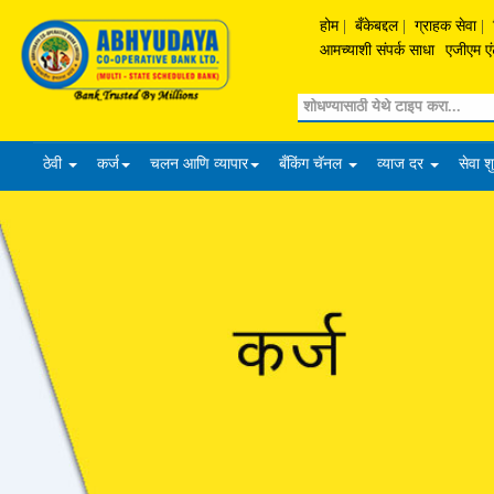
होम
|
बँकेबद्दल
|
ग्राहक सेवा
|
आमच्याशी संपर्क साधा
एजीएम एं
Search
ठेवी
कर्ज
चलन आणि व्यापार
बँकिंग चॅनल
व्याज दर
सेवा श