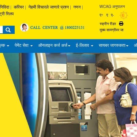
WCAG अनुपालन
निविदा
|
करियर
|
नेहमी विचारले जाणारे प्रश्‍न
|
गणन
|
ट्री स्लिप
ए+
ए
ए-
स्क्रीन रीडर
Print
मुख्य सामग्रीवर जा
ुल्क
पेमेंट सेवा
ऑनलाइन कर्ज अर्ज
ई-लिलाव
सायबर जागरुकता
ऑ