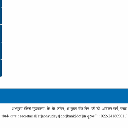
अभ्युदय बँकेचे मुख्यालयः के. के. टॉवर, अभ्युदय बँक लेन. जी डी. आंबेकर मार्ग, परळ
 संपर्क साधा : secretarial[at]abhyudaya[dot]bank[dot]in दूरध्वनी : 022-2418096