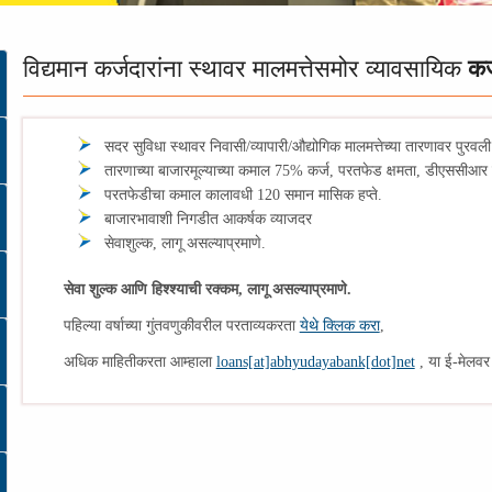
विद्यमान
कर्जदारांना स्थावर मालमत्तेसमोर व्यावसायिक
कर
सदर सुविधा स्थावर निवासी/व्यापारी/औद्योगिक मालमत्तेच्या तारणावर पुरवली
तारणाच्या बाजारमूल्याच्या कमाल 75% कर्ज, परतफेड क्षमता, डीएससीआर 
परतफेडीचा कमाल कालावधी 120 समान मासिक हप्ते.
बाजारभावाशी निगडीत आकर्षक व्याजदर
सेवाशुल्क, लागू असल्याप्रमाणे.
सेवा शुल्क आणि हिश्श्याची रक्कम, लागू असल्याप्रमाणे.
पहिल्या वर्षाच्या गुंतवणुकीवरील परताव्यकरता
येथे क्लिक करा
,
अधिक माहितीकरता आम्हाला
loans[at]abhyudayabank[dot]net
, या ई-मेलवर