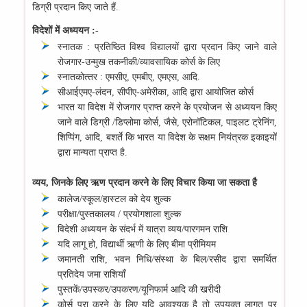
डिग्री प्रदान किए जाते हैं.
विदेशों में अध्‍ययन :-
स्‍नातक : प्रतिष्ठित विश्‍व विद्यालयों द्वारा प्रदान किए जाने वाले
रोजगार-उन्‍मुख तकनीकी/व्‍यावसायिक कोर्स के लिए
स्‍नातकोत्‍तर : एमसीए, एमबीए, एमएस, आदि.
सीआईएमए-लंदन, सीपीए-अमे‍रीका, आदि द्वारा आयोजित कोर्स
भारत या विदेश में रोजगार प्राप्‍त करने के प्रयोजन से अध्‍ययन किए
जाने वाले डिग्री /डिप्‍लोमा कोर्स, जैसे, एरोनॉटिकल, पाइलट ट्रेनिंग,
शिप्पिंग, आदि, बशर्ते कि भारत या विदेश के सक्षम नियंत्रक इकाइयों
द्वारा मान्‍यता प्राप्‍त है.
व्‍यय, जिनके लिए ऋण प्रदान करने के लिए विचार किया जा सकता है
कालेज/स्‍कूल/हास्‍टल को देय शुल्‍क
परीक्षा/पुस्‍तकालय / प्रयोगशाला शुल्‍क
विदेशी अध्‍ययन के संदर्भ में यात्रा व्‍यय/पारगमन राशि
यदि लागू हो, विद्यार्थी ऋणी के लिए बीमा प्रीमियम
जमानती राशि, भवन निधि/संस्‍था के बिल/रसीद द्वारा समर्थित
प्रतिदेय जमा राशियॉं
पुस्‍तकें/उपस्‍कर/उपकरण/यूनिफार्म आदि की खरीदी
कोर्स पूरा करने के लिए यदि आवश्‍यक है तो उपयुक्‍त लागत पर